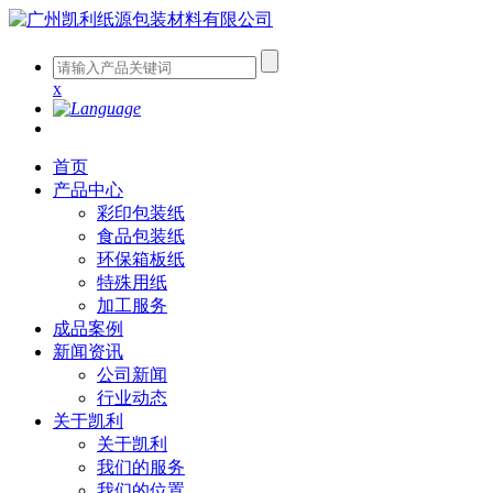
x
首页
产品中心
彩印包装纸
食品包装纸
环保箱板纸
特殊用纸
加工服务
成品案例
新闻资讯
公司新闻
行业动态
关于凯利
关于凯利
我们的服务
我们的位置